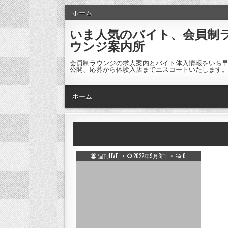
ホーム
いま人気のバイト、会員制
ウンジ案内所
会員制ラウンジの求人案内とバイト体入情報をいち
公開、応募から体験入店までエスコートいたします
ホーム
週刊LIVE
2022年9月3日
0