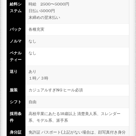
給料シ
時給 2500〜5000円
ステム
日払い5000円
末締めの翌末払い
バック
各種充実
ノルマ
なし
ペナル
なし
ティー
送り
あり
１時／３時
服装
カジュアルすぎNG ヒール必須
シフト
自由
採用条
高校卒業にあたる18歳以上 清楚美人系、スレンダー
件
系、モデル系、派手系
身分証
免許証 パスポート(上記がない場合は、顔写真付き身分