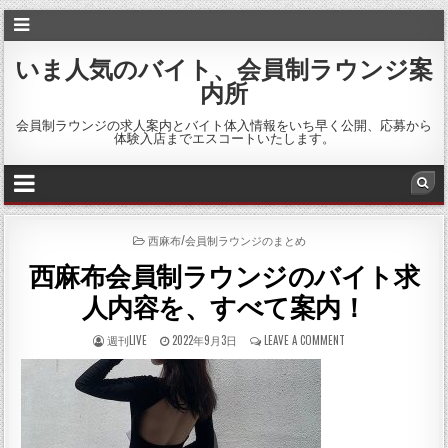
いま人気のバイト、会員制ラウンジ案
内所
会員制ラウンジの求人案内とバイト体入情報をいち早く公開、応募から
体験入店までエスコートいたします。
P
西麻布/会員制ラウンジのまとめ
O
西麻布会員制ラウンジのバイト求
S
T
人内容を、すべて案内！
E
D
I
週刊LIVE
2022年9月3日
LEAVE A COMMENT
N