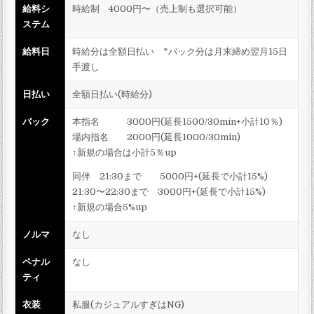
給料シ
時給制 4000円〜（売上制も選択可能）
ステム
給料日
時給分は全額日払い *バック分は月末締め翌月15日
手渡し
日払い
全額日払い(時給分)
バック
本指名 3000円(延長1500/30min+小計10％)
場内指名 2000円(延長1000/30min)
↑新規の場合は小計5％up
同伴 21:30まで 5000円+(延長で小計15%)
21:30〜22:30まで 3000円+(延長で小計15%)
↑新規の場合5%up
ノルマ
なし
ペナル
なし
ティ
衣装
私服(カジュアルすぎはNG)