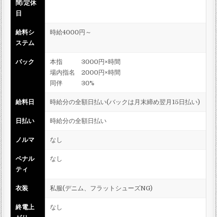
間/定休
日
給料シ
時給4000円～
ステム
バック
本指 3000円×時間
場内指名 2000円×時間
同伴 30%
給料日
時給分の全額日払い(バックは月末締め翌月15日払い)
日払い
時給分の全額日払い
ノルマ
なし
ペナル
なし
ティ
衣装
私服(デニム、フラットシューズNG)
終電上
なし