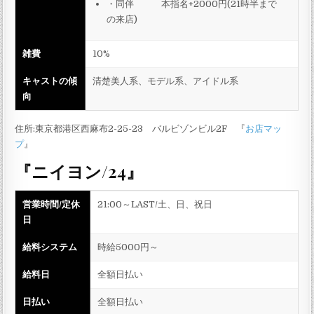
・同伴 本指名+2000円(21時半まで
の来店)
雑費
10%
キャストの傾
清楚美人系、モデル系、アイドル系
向
住所:東京都港区西麻布2-25-23 バルビゾンビル2F 『
お店マッ
プ
』
『ニイヨン/24』
営業時間/定休
21:00～LAST/土、日、祝日
日
給料システム
時給5000円～
給料日
全額日払い
日払い
全額日払い