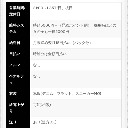
営業時間/
21:00～LAST/日、祝日
定休日
給料シス
時給5000円～（昇給ポイント制） 採用時はどの
テム
女の子も一律5000円
給料日
月末締め翌月15日払い（バック分）
日払い
時給分は全額日払い
ノルマ
なし
ペナルテ
なし
ィ
衣装
私服(デニム、フラット、スニーカーNG)
終電上が
可(応相談)
り
送り
あり(遠方OK)