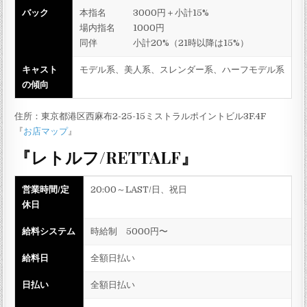
バック
本指名 3000円＋小計15%
場内指名 1000円
同伴 小計20%（21時以降は15%）
キャスト
モデル系、美人系、スレンダー系、ハーフモデル系
の傾向
住所：東京都港区西麻布2-25-15ミストラルポイントビル3F.4F
『
お店マップ
』
『レトルフ/RETTALF』
営業時間/定
20:00～LAST/日、祝日
休日
給料システム
時給制 5000円〜
給料日
全額日払い
日払い
全額日払い