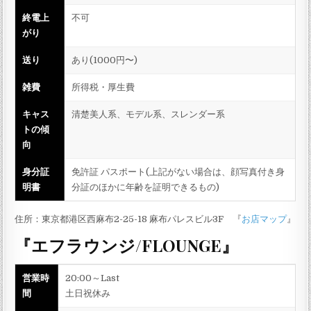
終電上
不可
がり
送り
あり(1000円〜)
雑費
所得税・厚生費
キャス
清楚美人系、モデル系、スレンダー系
トの傾
向
身分証
免許証 パスポート(上記がない場合は、顔写真付き身
明書
分証のほかに年齢を証明できるもの)
住所：東京都港区西麻布2-25-18 麻布パレスビル3F 『
お店マップ
』
『エフラウンジ/FLOUNGE』
営業時
20:00～Last
間
土日祝休み