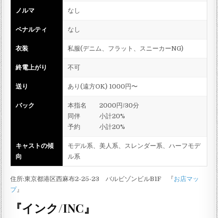
ノルマ
なし
ペナルティ
なし
衣装
私服(デニム、フラット、スニーカーNG)
終電上がり
不可
送り
あり(遠方OK) 1000円〜
バック
本指名 2000円/30分
同伴 小計20%
予約 小計20%
キャストの傾
モデル系、美人系、スレンダー系、ハーフモデ
向
ル系
住所:東京都港区西麻布2-25-23 バルビゾンビルB1F 『
お店マッ
プ
』
『インク/INC』