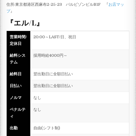
住所:東京都港区西麻布2-25-23 バルビゾンビルB1F 『
お店マッ
プ
』
『エル/L』
営業時間/
20:00～LAST/日、祝日
定休日
給料シス
採用時給4000円～
テム
給料日
翌出勤日に全額日払い
日払い
翌出勤日に全額日払い
ノルマ
なし
ペナルテ
なし
ィ
出勤
自由(シフト制)