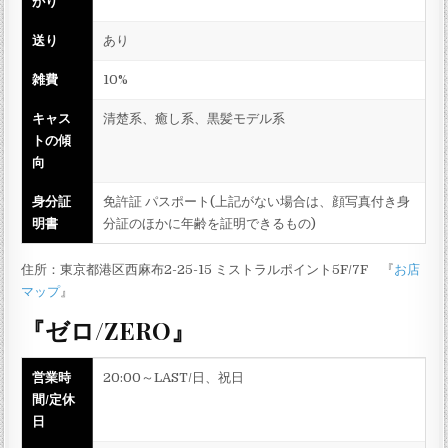
がり
送り
あり
雑費
10%
キャス
清楚系、癒し系、黒髪モデル系
トの傾
向
身分証
免許証 パスポート(上記がない場合は、顔写真付き身
明書
分証のほかに年齢を証明できるもの)
住所：東京都港区西麻布2-25-15 ミストラルポイント5F/7F 『
お店
マップ
』
『ゼロ/ZERO』
営業時
20:00～LAST/日、祝日
間/定休
日