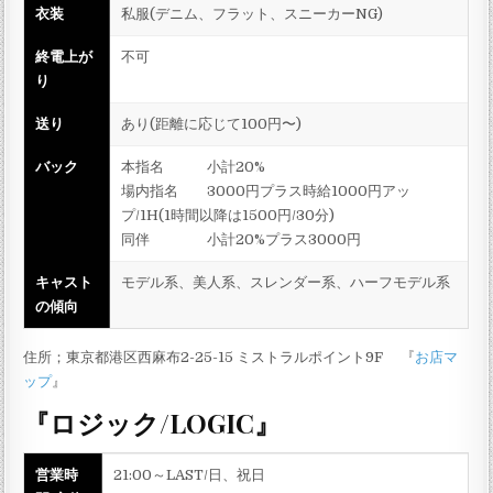
衣装
私服(デニム、フラット、スニーカーNG)
終電上が
不可
り
送り
あり(距離に応じて100円〜)
バック
本指名 小計20%
場内指名 3000円プラス時給1000円アッ
プ/1H(1時間以降は1500円/30分)
同伴 小計20%プラス3000円
キャスト
モデル系、美人系、スレンダー系、ハーフモデル系
の傾向
住所；東京都港区西麻布2-25-15 ミストラルポイント9F 『
お店マ
ップ
』
『ロジック/LOGIC』
営業時
21:00～LAST/日、祝日