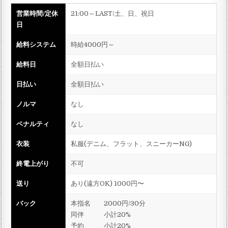
営業時間/定休
21:00～LAST/土、日、祝日
日
給料システム
時給4000円～
給料日
全額日払い
日払い
全額日払い
ノルマ
なし
ペナルティ
なし
衣装
私服(デニム、フラット、スニーカーNG)
終電上がり
不可
送り
あり(遠方OK) 1000円〜
バック
本指名 2000円/30分
同伴 小計20%
予約 小計20%