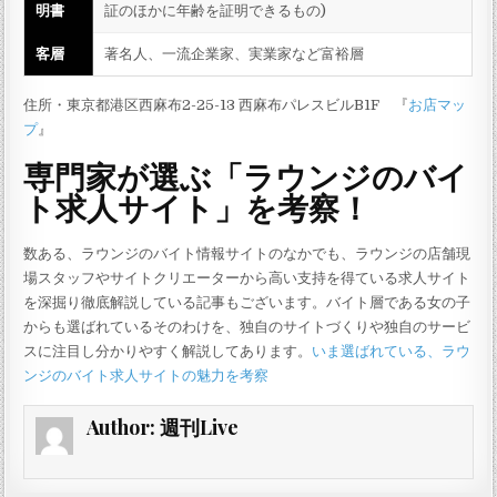
明書
証のほかに年齢を証明できるもの)
客層
著名人、一流企業家、実業家など富裕層
住所・東京都港区西麻布2-25-13 西麻布パレスビルB1F 『
お店マッ
プ
』
専門家が選ぶ「ラウンジのバイ
ト求人サイト」を考察！
数ある、ラウンジのバイト情報サイトのなかでも、ラウンジの店舗現
場スタッフやサイトクリエーターから高い支持を得ている求人サイト
を深掘り徹底解説している記事もございます。バイト層である女の子
からも選ばれているそのわけを、独自のサイトづくりや独自のサービ
スに注目し分かりやすく解説してあります。
いま選ばれている、ラウ
ンジのバイト求人サイトの魅力を考察
Author:
週刊Live