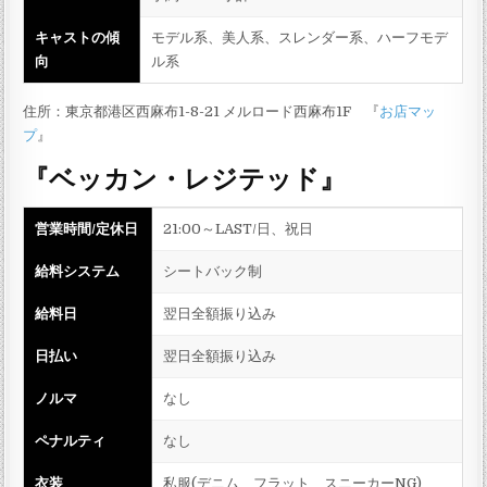
キャストの傾
モデル系、美人系、スレンダー系、ハーフモデ
向
ル系
住所：東京都港区西麻布1-8-21 メルロード西麻布1F 『
お店マッ
プ
』
『ベッカン・レジテッド』
営業時間/定休日
21:00～LAST/日、祝日
給料システム
シートバック制
給料日
翌日全額振り込み
日払い
翌日全額振り込み
ノルマ
なし
ペナルティ
なし
衣装
私服(デニム、フラット、スニーカーNG)