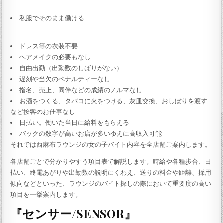
私服でそのまま働ける
ドレス等の衣装不要
ヘアメイクの必要もなし
自由出勤（出勤数のしばりがない）
遅刻や当欠のペナルティーなし
指名、売上、同伴などの成績のノルマなし
お酒をつくる、タバコに火をつける、灰皿交換、おしぼりを渡す
など接客のお仕事なし
日払い。働いた当日に給料をもらえる
バックの数字が高いお店が多いゆえに高収入可能
それでは西麻布ラウンジの女の子バイト内容を全店舗ご案内します。
各店舗ごとで分かりやすう項目表で解説します。時給や各種歩合、日
払い、終電あがりや出勤数の説明にくわえ、送りの料金や距離、採用
傾向などといった、ラウンジのバイト探しの際において重要度の高い
項目を一挙案内します。
『センサー/SENSOR』