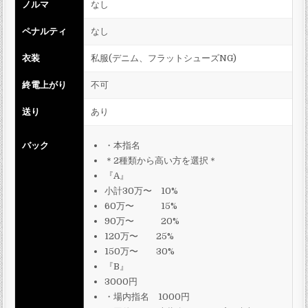
ノルマ
なし
ペナルティ
なし
衣装
私服(デニム、フラットシューズNG)
終電上がり
不可
送り
あり
バック
・本指名
＊2種類から高い方を選択＊
『A』
小計30万〜 10%
60万〜 15%
90万〜 20%
120万〜 25%
150万〜 30%
『B』
3000円
・場内指名 1000円